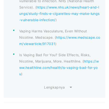
vulnerable to infection. NHS (National Health
Service). (
https://www.nhs.uk/news/heart-and-l
ungs/study-finds-e-cigarettes-may-make-lungs
-vulnerable-infection/
)
Vaping Harms Vasculature, Even Without
Nicotine. Medscape. (
https://www.medscape.co
m/viewarticle/917031
)
Is Vaping Bad For You? Side Effects, Risks,
Nicotine, Marijuana, More. Healthline. (
https://w
ww.healthline.com/health/is-vaping-bad-for-yo
u
)
Lengkapnya