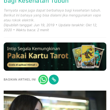
bagi Kesehatan Tubuh
Ternyata vape juga dapat berbahaya bagi kesehatan tubuh.
Berikut ini bahaya yang bisa dialami jika menggunakan vape
atau rokok elektrik.
Dipublish tanggal: Jun 19, 2019
Update terakhir: Okt 12,
2020
Waktu baca: 2 menit
BAGIKAN ARTIKEL INI