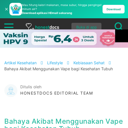
Mau hitung kalori makanan, masa subur, hingga pengingat
✕
minum air?
Download
Download aplikasi HDmall sekarang
Buka di app
Artikel Kesehatan
Lifestyle
Kebiasaan Sehat
Bahaya Akibat Menggunakan Vape bagi Kesehatan Tubuh
Ditulis oleh
HONESTDOCS EDITORIAL TEAM
Bahaya Akibat Menggunakan Vape