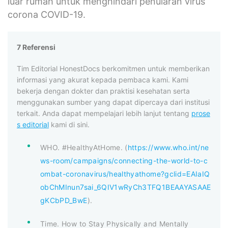
luar rumah untuk menghindari penularan virus
corona COVID-19.
7 Referensi
Tim Editorial HonestDocs berkomitmen untuk memberikan
informasi yang akurat kepada pembaca kami. Kami
bekerja dengan dokter dan praktisi kesehatan serta
menggunakan sumber yang dapat dipercaya dari institusi
terkait. Anda dapat mempelajari lebih lanjut tentang
prose
s editorial
kami di sini.
WHO. #HealthyAtHome. (
https://www.who.int/ne
ws-room/campaigns/connecting-the-world-to-c
ombat-coronavirus/healthyathome?gclid=EAIaIQ
obChMInun7sai_6QIV1wRyCh3TFQ1BEAAYASAAE
gKCbPD_BwE
).
Time. How to Stay Physically and Mentally