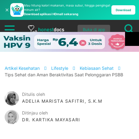
Mau hitung kalori makanan, masa subur, hingga pengingat
✕
minum air?
Download
Download aplikasi HDmall sekarang
Buka di app
Artikel Kesehatan
Lifestyle
Kebiasaan Sehat
Tips Sehat dan Aman Beraktivitas Saat Pelonggaran PSBB
Ditulis oleh
ADELIA MARISTA SAFITRI, S.K.M
Ditinjau oleh
DR. KARTIKA MAYASARI