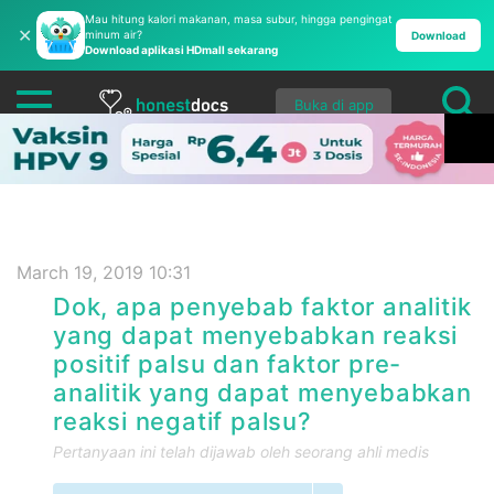
Mau hitung kalori makanan, masa subur, hingga pengingat
✕
minum air?
Download
Download aplikasi HDmall sekarang
Buka di app
March 19, 2019 10:31
Dok, apa penyebab faktor analitik
yang dapat menyebabkan reaksi
positif palsu dan faktor pre-
analitik yang dapat menyebabkan
reaksi negatif palsu?
Pertanyaan ini telah dijawab oleh seorang ahli medis