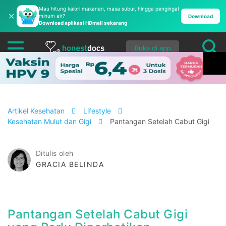
Mau hitung kalori makanan, masa subur, hingga pengingat
✕
minum air?
Download
Download aplikasi HDmall sekarang
Buka di app
Artikel Kesehatan
Lifestyle
Kesehatan Mulut dan Gigi
Pantangan Setelah Cabut Gigi
Ditulis oleh
GRACIA BELINDA
Pantangan Setelah Cabut Gigi