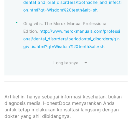
dental_and_oral_disorders/toothache_and_infecti
on.html?qt=Wisdom%20teeth&alt=sh
.
Gingivitis. The Merck Manual Professional
Edition.
http://www.merckmanuals.com/professi
onal/dental_disorders/periodontal_disorders/gin
givitis.html?qt=Wisdom%20teeth&alt=sh
.
Lengkapnya
Artikel ini hanya sebagai informasi kesehatan, bukan
diagnosis medis. HonestDocs menyarankan Anda
untuk tetap melakukan konsultasi langsung dengan
dokter yang ahli dibidangnya.