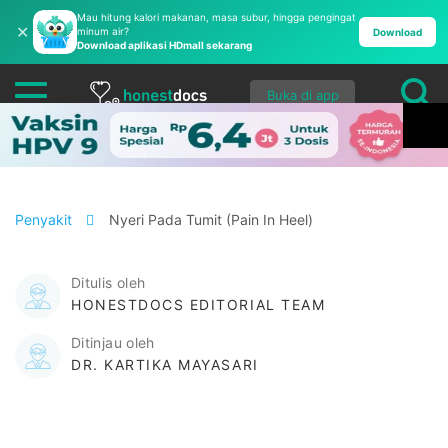
Mau hitung kalori makanan, masa subur, hingga pengingat
✕
minum air?
Download
Download aplikasi HDmall sekarang
Buka di app
Penyakit
Nyeri Pada Tumit (Pain In Heel)
Ditulis oleh
HONESTDOCS EDITORIAL TEAM
Ditinjau oleh
DR. KARTIKA MAYASARI