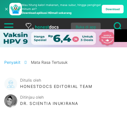
Mau hitung kalori makanan, masa subur, hingga pengingat
✕
minum air?
Download
Download aplikasi HDmall sekarang
Buka di app
Penyakit
Mata Rasa Tertusuk
Ditulis oleh
HONESTDOCS EDITORIAL TEAM
Ditinjau oleh
DR. SCIENTIA INUKIRANA