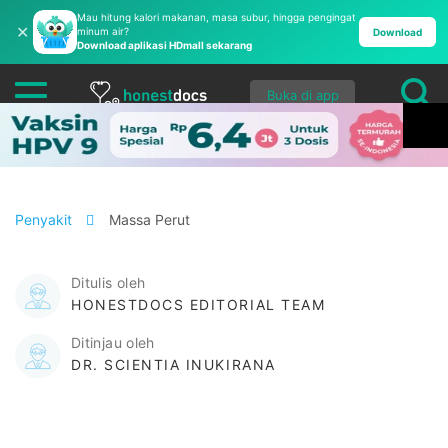
Mau hitung kalori makanan, masa subur, hingga pengingat
✕
minum air?
Download
Download aplikasi HDmall sekarang
Buka di app
Penyakit
Massa Perut
Ditulis oleh
HONESTDOCS EDITORIAL TEAM
Ditinjau oleh
DR. SCIENTIA INUKIRANA