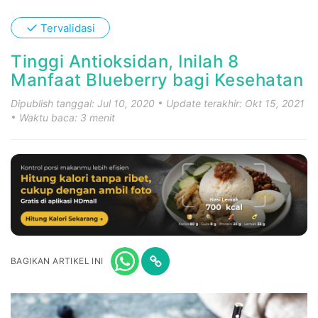
✓
Tervalidasi
Tinggi Antioksidan, Inilah 8
Manfaat Blueberry bagi Kesehatan
Dipublish tanggal: Jul 10, 2020
Update terakhir: Okt 15, 2021
Waktu baca: 3 menit
BAGIKAN ARTIKEL INI