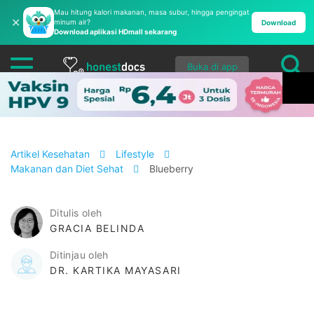
Mau hitung kalori makanan, masa subur, hingga pengingat
✕
minum air?
Download
Download aplikasi HDmall sekarang
Buka di app
Artikel Kesehatan
Lifestyle
Makanan dan Diet Sehat
Blueberry
Ditulis oleh
GRACIA BELINDA
Ditinjau oleh
DR. KARTIKA MAYASARI