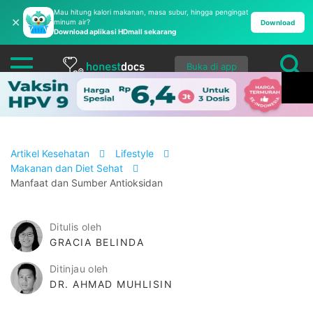
Mau hitung kalori makanan, masa subur, hingga pengingat
✕
minum air?
Download
Download aplikasi HDmall sekarang
Buka di app
Artikel Kesehatan
Lifestyle
Makanan dan Diet Sehat
Manfaat dan Sumber Antioksidan
Ditulis oleh
GRACIA BELINDA
Ditinjau oleh
DR. AHMAD MUHLISIN