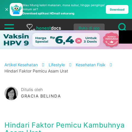
Mau hitung kalori makanan, masa subur, hingga pengingat
✕
minum air?
Download
Download aplikasi HDmall sekarang
Buka di app
Artikel Kesehatan
Lifestyle
Kesehatan Fisik
Hindari Faktor Pemicu Asam Urat
Ditulis oleh
GRACIA BELINDA
Hindari Faktor Pemicu Kambuhnya