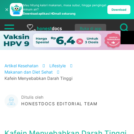
Mau hitung kalori makanan, masa subur, hingga pengingat
✕
minum air?
Download
Download aplikasi HDmall sekarang
Buka di app
Artikel Kesehatan
Lifestyle
Makanan dan Diet Sehat
Kafein Menyebabkan Darah Tinggi
Ditulis oleh
HONESTDOCS EDITORIAL TEAM
Kafein Menyebabkan Darah Tinggi