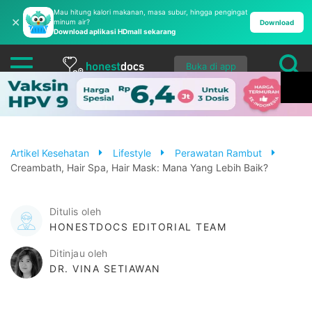
Mau hitung kalori makanan, masa subur, hingga pengingat
✕
minum air?
Download
Download aplikasi HDmall sekarang
Buka di app
Artikel Kesehatan
Lifestyle
Perawatan Rambut
Creambath, Hair Spa, Hair Mask: Mana Yang Lebih Baik?
Ditulis oleh
HONESTDOCS EDITORIAL TEAM
Ditinjau oleh
DR. VINA SETIAWAN