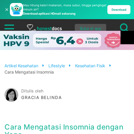
Mau hitung kalori makanan, masa subur, hingga pengingat
✕
minum air?
Download
Download aplikasi HDmall sekarang
Buka di app
Artikel Kesehatan
Lifestyle
Kesehatan Fisik
Cara Mengatasi Insomnia
Ditulis oleh
GRACIA BELINDA
Cara Mengatasi Insomnia dengan