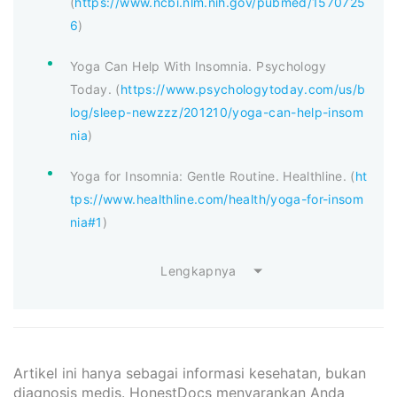
(
https://www.ncbi.nlm.nih.gov/pubmed/1570725
6
)
Yoga Can Help With Insomnia. Psychology
Today. (
https://www.psychologytoday.com/us/b
log/sleep-newzzz/201210/yoga-can-help-insom
nia
)
Yoga for Insomnia: Gentle Routine. Healthline. (
ht
tps://www.healthline.com/health/yoga-for-insom
nia#1
)
Lengkapnya
Artikel ini hanya sebagai informasi kesehatan, bukan
diagnosis medis. HonestDocs menyarankan Anda