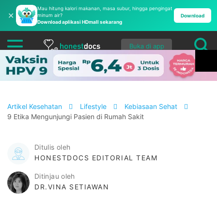
Mau hitung kalori makanan, masa subur, hingga pengingat
✕
minum air?
Download
Download aplikasi HDmall sekarang
Buka di app
Artikel Kesehatan
Lifestyle
Kebiasaan Sehat
9 Etika Mengunjungi Pasien di Rumah Sakit
Ditulis oleh
HONESTDOCS EDITORIAL TEAM
Ditinjau oleh
DR.VINA SETIAWAN