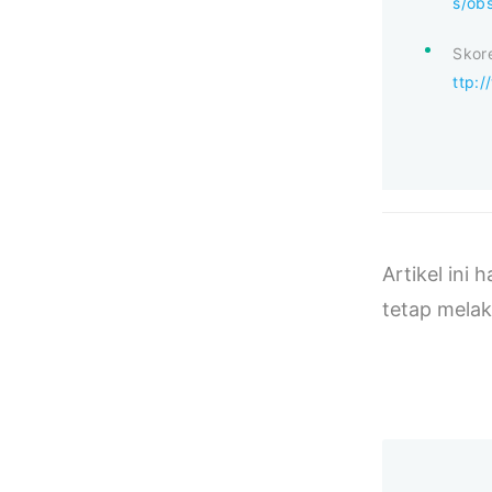
s/ob
Skore
ttp:/
Artikel ini
tetap melak