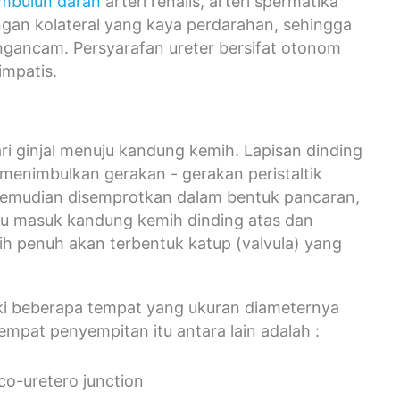
mbuluh darah
arteri renalis, arteri spermatika
bungan kolateral yang kaya perdarahan, sehingga
gancam. Persyarafan ureter bersifat otonom
impatis.
ri ginjal menuju kandung kemih. Lapisan dinding
al menimbulkan gerakan - gerakan peristaltik
 kemudian disemprotkan dalam bentuk pancaran,
tu masuk kandung kemih dinding atas dan
h penuh akan terbentuk katup (valvula) yang
liki beberapa tempat yang ukuran diameternya
empat penyempitan itu antara lain adalah :
ico-uretero junction