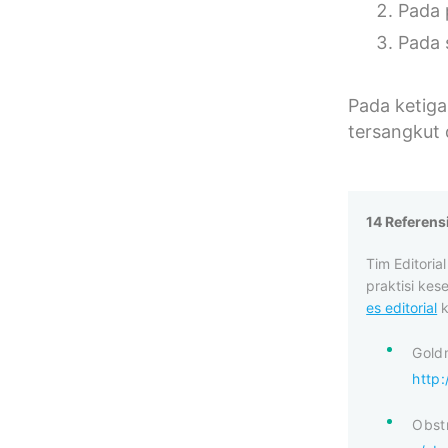
Pada p
Pada 
Pada ketiga
tersangkut 
14 Referens
Tim Editori
praktisi kes
es editorial
k
Goldm
http:
Obst