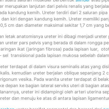
ter merupakan lanjutan dari pelvis renalis yang berjala
da kandung kemih. Ureter terdiri dari 2 saluran pip
n dan kiri dengan kandung kemih. Ureter memiliki pan
r 0,5 cm dan diameter maksimal sekitar 1,7 cm yang 
n letak anatomisnya ureter ini dibagi menjadi urete
 ureter pars pelvis yang berada di dalam rongga pelv
 Jaringan ikat (jaringan fibrosa) pada lapisan luar, ot
 - sel transisional pada lapisan mukosa sebelah dala
eter terdapat di dalam visura seminalis atas yang disi
ikalis. kemudian ureter berjalan oblique sepanjang 
i trigonum vesika. Pada wanita ureter terdapat di bel
ke depan ke bagian lateral serviks uteri di bagian at
lanannya, ureter ini didampingi oleh arteri uterina se
reter dan menuju ke atas di antara lapisan ligamentu