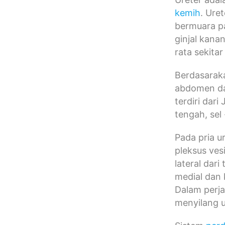
kemih
. Ure
bermuara pa
ginjal kana
rata sekita
Berdasaraka
abdomen dan
terdiri dari
tengah, sel
Pada pria ur
pleksus ves
lateral dar
medial dan 
Dalam perja
menyilang u