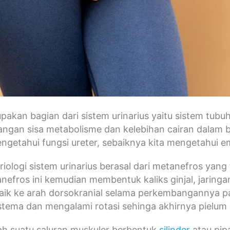
pakan bagian dari sistem urinarius yaitu sistem tu
gan sisa metabolisme dan kelebihan cairan dalam be
getahui fungsi ureter, sebaiknya kita mengetahui em
iologi sistem urinarius berasal dari metanefros yang 
nefros ini kemudian membentuk kaliks ginjal, jaringan 
aik ke arah dorsokranial selama perkembangannya p
tema dan mengalami rotasi sehinga akhirnya pielum da
ah suatu saluran muskuler berbentuk
silinder
atau pip