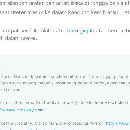
ersilangan ureter dan arteri iliaka di rongga pelvis a
saat ureter masuk ke dalam kandung kemih atau uret
 tempat sempit inilah batu (
batu ginjal
) atau benda-be
di dalam ureter.
i
al HonestDocs berkomitmen untuk memberikan informasi yang akura
ehatan serta menggunakan sumber yang dapat dipercaya dari institus
ami di sini.
an L, et al., eds. Obstructive uropathy. In: Goldman-Cecil Medici
//www.clinicalkey.com
.
ructive uropathy. Merck Manual Professional Version.
http://www.