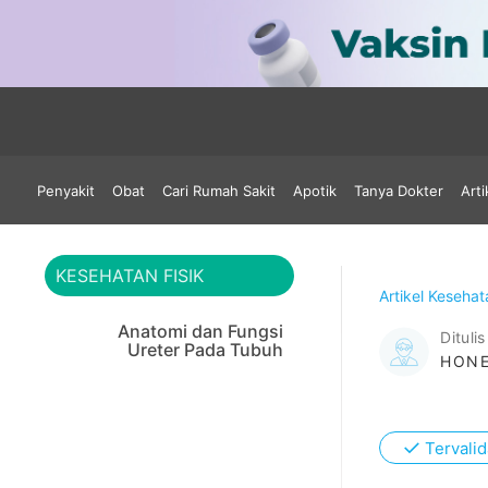
Penyakit
Obat
Cari Rumah Sakit
Apotik
Tanya Dokter
Arti
KESEHATAN FISIK
Artikel Keseha
Anatomi dan Fungsi
Ditulis
Ureter Pada Tubuh
HONE
✓
Tervalid