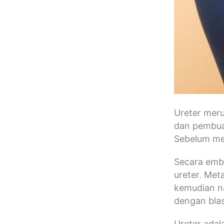
Ureter meru
dan pembuan
Sebelum men
Secara embr
ureter. Meta
kemudian n
dengan blas
Ureter adal