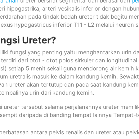
darahan
ureter bersifat segmental dan berasal dari
pe
teri hipogastrika, arteri vesikalis inferior dengan hu
rdarahan pada tindak bedah ureter tidak begitu men
lexus hypogastricus inferior T11 - L2 melalui neuron s
ngsi Ureter?
liki fungsi yang penting yaitu menghantarkan urin da
terdiri dari otot - otot polos sirkuler dan longitudin
si) setiap 5 menit sekali guna mendorong air kemih
teum uretralis masuk ke dalam kandung kemih. Sewak
ah ureter akan tertutup dan pada saat kandung kemi
embalinya urin dari kandung kemih.
si ureter tersebut selama perjalanannya ureter memi
ih sempit daripada di banding tempat lainnya Tempat-t
perbatasan antara pelvis renalis dan ureter atau pelv