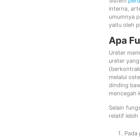
Sistem
per
interna, ar
umumnya pe
yaitu oleh p
Apa Fu
Ureter memi
ureter yang 
(berkontrak
melalui os
dinding baw
mencegah k
Selain fung
relatif leb
Pada 