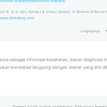
structive-uropathy/obstructive-uropathy
.
cki K, et al, eds. Kidneys & urinary system. In: Brenner & Rector'
/www.clinicalkey.com
.
Lengkapnya
 hanya sebagai informasi kesehatan, bukan diagnosi
ukan konsultasi langsung dengan dokter yang ahli d
Terima kasih sudah membaca. Seberapa berman