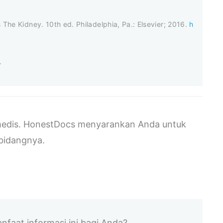
s The Kidney. 10th ed. Philadelphia, Pa.: Elsevier; 2016.
h
s medis. HonestDocs menyarankan Anda untuk
ibidangnya.
faat informasi ini bagi Anda?