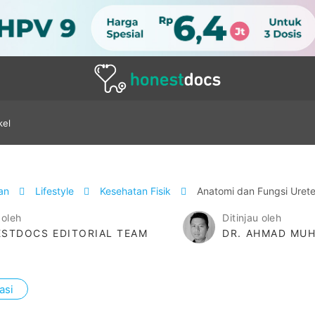
kel
tan
Lifestyle
Kesehatan Fisik
Anatomi dan Fungsi Uret
 oleh
Ditinjau oleh
STDOCS EDITORIAL TEAM
DR. AHMAD MUH
asi