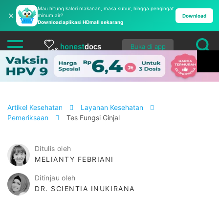
Mau hitung kalori makanan, masa subur, hingga pengingat
✕
minum air?
Download
Download aplikasi HDmall sekarang
Buka di app
Artikel Kesehatan
Layanan Kesehatan
Pemeriksaan
Tes Fungsi Ginjal
Ditulis oleh
MELIANTY FEBRIANI
Ditinjau oleh
DR. SCIENTIA INUKIRANA