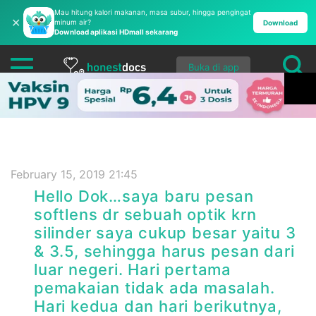
Mau hitung kalori makanan, masa subur, hingga pengingat
✕
minum air?
Download
Download aplikasi HDmall sekarang
Buka di app
February 15, 2019 21:45
Hello Dok…saya baru pesan
softlens dr sebuah optik krn
silinder saya cukup besar yaitu 3
& 3.5, sehingga harus pesan dari
luar negeri. Hari pertama
pemakaian tidak ada masalah.
Hari kedua dan hari berikutnya,