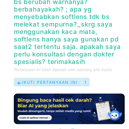
bs berubah warnanya?
berbahayakah? ; apa yg
menyebabkan softlens tdk bs
melekat sempurna?,,skrg saya
menggunakan kaca mata,
softlens hanya saya gunakan pd
saat2 tertentu saja. apakah saya
perlu konsultasi dengan dokter
spesialis? terimakasih
Pertanyaan ini telah dijawab oleh seorang ahli medis
IKUTI PERTANYAAN INI
1