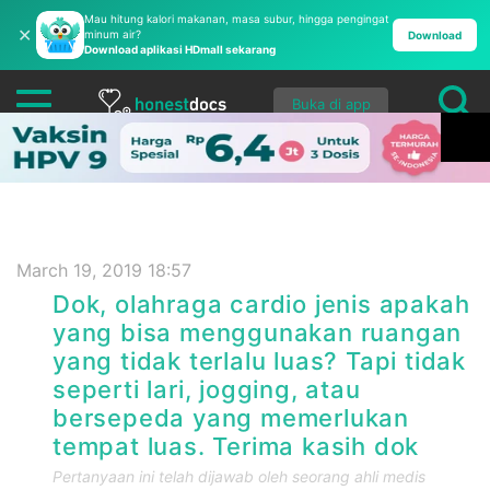
Mau hitung kalori makanan, masa subur, hingga pengingat
✕
minum air?
Download
Download aplikasi HDmall sekarang
Buka di app
March 19, 2019 18:57
Dok, olahraga cardio jenis apakah
yang bisa menggunakan ruangan
yang tidak terlalu luas? Tapi tidak
seperti lari, jogging, atau
bersepeda yang memerlukan
tempat luas. Terima kasih dok
Pertanyaan ini telah dijawab oleh seorang ahli medis