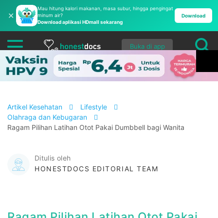
Mau hitung kalori makanan, masa subur, hingga pengingat
✕
minum air?
Download
Download aplikasi HDmall sekarang
Buka di app
Artikel Kesehatan
Lifestyle
Olahraga dan Kebugaran
Ragam Pilihan Latihan Otot Pakai Dumbbell bagi Wanita
Ditulis oleh
HONESTDOCS EDITORIAL TEAM
Ragam Pilihan Latihan Otot Pakai