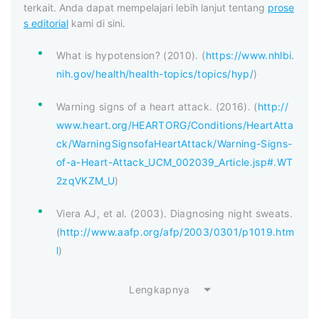
terkait. Anda dapat mempelajari lebih lanjut tentang
prose
s editorial
kami di sini.
What is hypotension? (2010). (
https://www.nhlbi.
nih.gov/health/health-topics/topics/hyp/
)
Warning signs of a heart attack. (2016). (
http://
www.heart.org/HEARTORG/Conditions/HeartAtta
ck/WarningSignsofaHeartAttack/Warning-Signs-
of-a-Heart-Attack_UCM_002039_Article.jsp#.WT
2zqVKZM_U
)
Viera AJ, et al. (2003). Diagnosing night sweats.
(
http://www.aafp.org/afp/2003/0301/p1019.htm
l
)
Lengkapnya