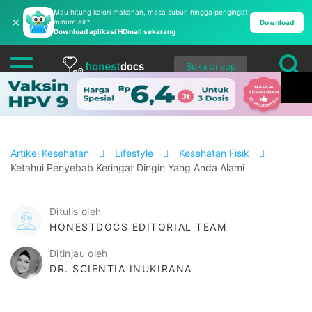
Mau hitung kalori makanan, masa subur, hingga pengingat
✕
minum air?
Download
Download aplikasi HDmall sekarang
Buka di app
Artikel Kesehatan
Lifestyle
Kesehatan Fisik
Ketahui Penyebab Keringat Dingin Yang Anda Alami
Ditulis oleh
HONESTDOCS EDITORIAL TEAM
Ditinjau oleh
DR. SCIENTIA INUKIRANA