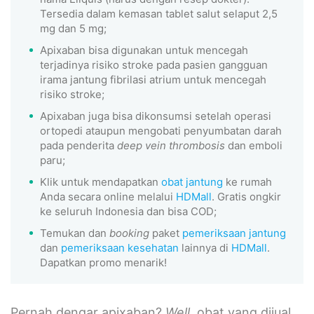
Tersedia dalam kemasan tablet salut selaput 2,5
mg dan 5 mg;
Apixaban bisa digunakan untuk mencegah
terjadinya risiko stroke pada pasien gangguan
irama jantung fibrilasi atrium untuk mencegah
risiko stroke;
Apixaban juga bisa dikonsumsi setelah operasi
ortopedi ataupun mengobati penyumbatan darah
pada penderita
deep vein thrombosis
dan emboli
paru;
Klik untuk mendapatkan
obat jantung
ke rumah
Anda secara online melalui
HDMall
. Gratis ongkir
ke seluruh Indonesia dan bisa COD;
Temukan dan
booking
paket
pemeriksaan jantung
dan
pemeriksaan kesehatan
lainnya di
HDMall
.
Dapatkan promo menarik!
Pernah dengar apixaban?
Well,
obat yang dijual