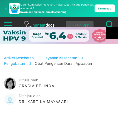
Mau hitung kalori makanan, masa subur, hingga pengingat
✕
minum air?
Download
Download aplikasi HDmall sekarang
Buka di app
Artikel Kesehatan
Layanan Kesehatan
Pengobatan
Obat Pengencer Darah Apixaban
Ditulis oleh
GRACIA BELINDA
Ditinjau oleh
DR. KARTIKA MAYASARI