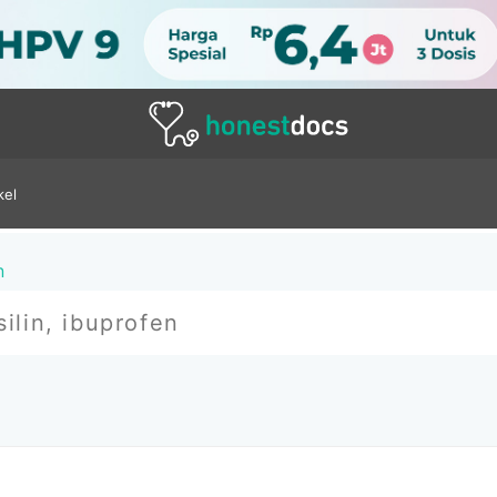
kel
n