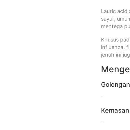
Lauric acid
sayur, umu
mentega pu
Khusus pada
influenza, fl
jenuh ini j
Mengen
Golonga
-
Kemasan
-