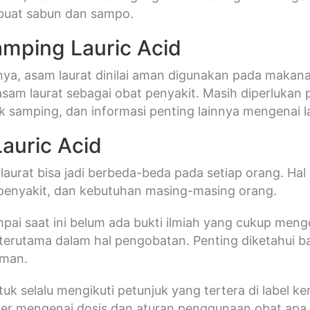
uat sabun dan sampo.
amping Lauric Acid
nya, asam laurat dinilai aman digunakan pada makan
am laurat sebagai obat penyakit. Masih diperlukan p
ek samping, dan informasi penting lainnya mengenai la
Lauric Acid
aurat bisa jadi berbeda-beda pada setiap orang. Hal in
penyakit, dan kebutuhan masing-masing orang.
ai saat ini belum ada bukti ilmiah yang cukup menge
terutama dalam hal pengobatan. Penting diketahui ba
aman.
tuk selalu mengikuti petunjuk yang tertera di label k
ker mengenai dosis dan aturan penggunaan obat apa