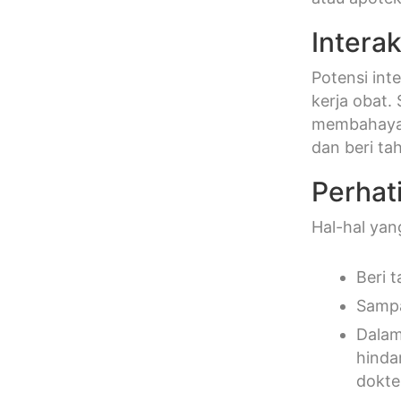
Interak
Potensi int
kerja obat.
membahayak
dan beri ta
Perhat
Hal-hal yan
Beri 
Sampa
Dalam
hinda
dokte