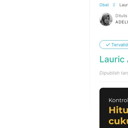
Obat
Laur
Ditulis
ADEL
✓
Tervalid
Lauric
Dipublish ta