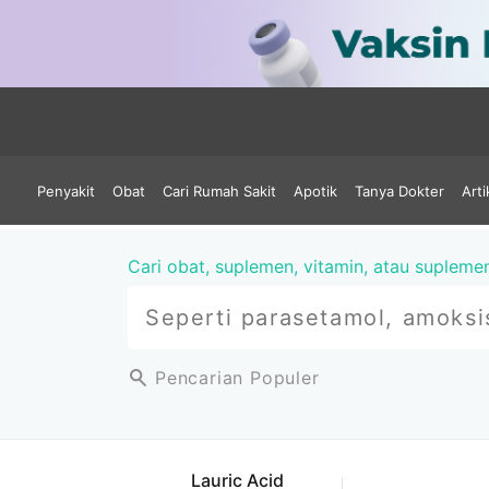
Penyakit
Obat
Cari Rumah Sakit
Apotik
Tanya Dokter
Arti
Cari obat, suplemen, vitamin, atau supleme
Pencarian Populer
Lauric Acid