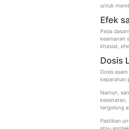
untuk memb
Efek s
Pada dasar
keamanan as
khasiat, ef
Dosis 
Dosis asam l
keparahan 
Namun, samp
kesehatan, 
tergolong 
Pastikan un
atau apote