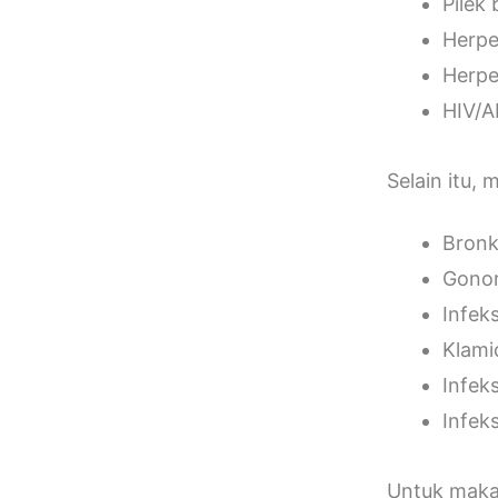
Pilek 
Herpes
Herpe
HIV/A
Selain itu,
Bronki
Gonor
Infeks
Klami
Infek
Infeks
Untuk makan