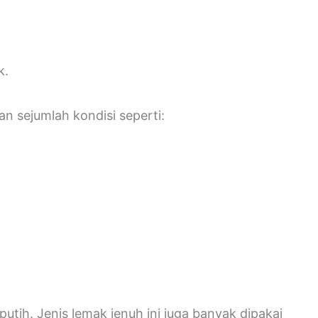
k.
n sejumlah kondisi seperti:
tih. Jenis lemak jenuh ini juga banyak dipakai