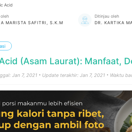
ic Acid
 oleh
Ditinjau oleh
IA MARISTA SAFITRI, S.K.M
DR. KARTIKA M
asi
 Acid (Asam Laurat): Manfaat, D
nggal: Jan 7, 2021
Update terakhir: Jan 7, 2021
Waktu bac