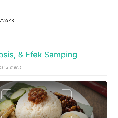
AYASARI
osis, & Efek Samping
a: 2 menit