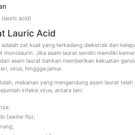
an
(lauric acid)
t Lauric Acid
 adalah zat kuat yang terkadang diekstrak dari kel
t monolaurin. Jika asam laurat sendiri memiliki k
 dari asam laurat bahkan memberikan kekuatan ga
eri, virus, hinggga jamur.
 itulah, makanan yang mengandung asam laurat tela
jumlah infeksi virus, antara lain:
nza;
bi (
swine flu
);
urung;