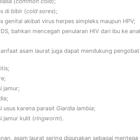
biasa (
common cold
);
 di bibir (
cold sores
);
s genital akibat virus herpes simpleks maupun HPV;
IDS, bahkan mencegah penularan HIV dari ibu ke ana
 manfaat asam laurat juga dapat mendukung pengobata
tis;
e;
i jamur;
dia;
si usus karena parasit
Giardia lambia
;
i jamur kulit (
ringworm
).
an, asam laurat sering digunakan sebagai mentega pu