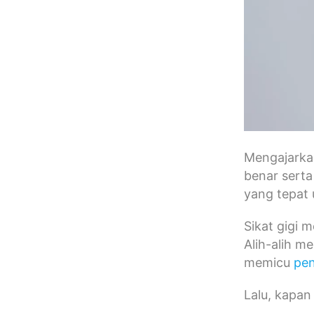
Mengajark
benar serta
yang tepat u
Sikat gigi 
Alih-alih m
memicu
pen
Lalu, kapan