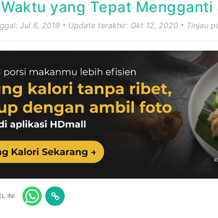
Waktu yang Tepat Mengganti S
ggal: Jul 6, 2019
Update terakhir: Okt 12, 2020
Tinjau 
L INI