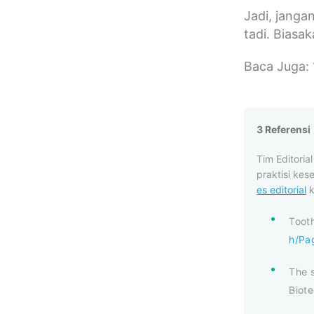
Jadi, janga
tadi. Biasa
Baca Juga:
3 Referensi
Tim Editori
praktisi kes
es editorial
k
Tooth
h/Pa
The s
Biote