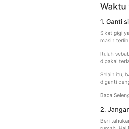
Waktu 
1. Ganti s
Sikat gigi 
masih terli
Itulah seba
dipakai ter
Selain itu, 
diganti den
Baca Seleng
2. Janga
Beri tahuka
rumah. Hal 