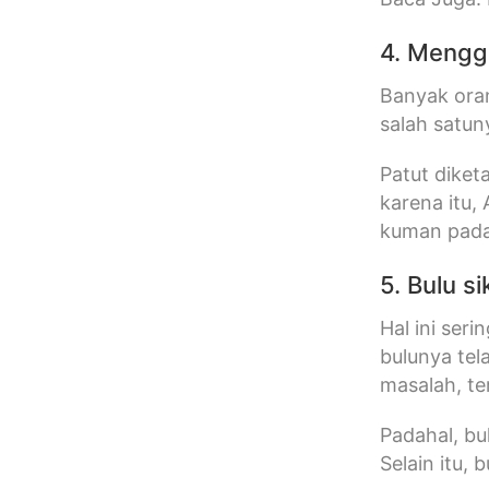
4. Mengga
Banyak oran
salah satuny
Patut diket
karena itu,
kuman pada 
5. Bulu s
Hal ini ser
bulunya te
masalah, te
Padahal, bu
Selain itu,