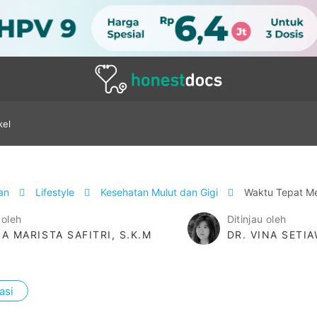
kel
tan
Lifestyle
Kesehatan Mulut dan Gigi
Waktu Tepat Me
 oleh
Ditinjau oleh
IA MARISTA SAFITRI, S.K.M
DR. VINA SETI
asi