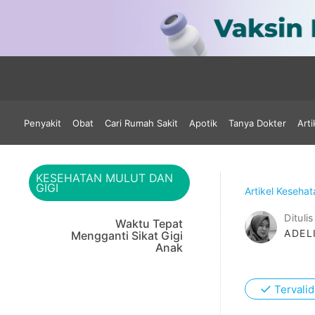
Penyakit
Obat
Cari Rumah Sakit
Apotik
Tanya Dokter
Arti
KESEHATAN MULUT DAN
GIGI
Artikel Keseha
Ditulis
Waktu Tepat
ADEL
Mengganti Sikat Gigi
Anak
✓
Tervalid