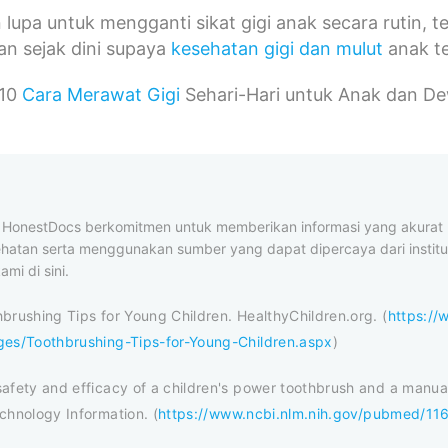
n lupa untuk mengganti sikat gigi anak secara rutin, 
kan sejak dini supaya
kesehatan gigi dan mulut
anak te
 10
Cara Merawat Gigi
Sehari-Hari untuk Anak dan D
al HonestDocs berkomitmen untuk memberikan informasi yang akura
ehatan serta menggunakan sumber yang dapat dipercaya dari institus
ami di sini.
brushing Tips for Young Children. HealthyChildren.org. (
https://
ges/Toothbrushing-Tips-for-Young-Children.aspx
)
afety and efficacy of a children's power toothbrush and a manual
chnology Information. (
https://www.ncbi.nlm.nih.gov/pubmed/1