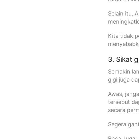
Selain itu,
meningkatka
Kita tidak 
menyebabkan
3. Sikat
Semakin lam
gigi juga d
Awas, janga
tersebut da
secara per
Segera gant
Baca Juga: 