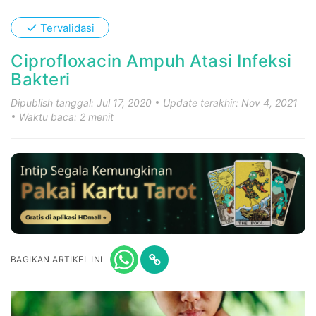
✓
Tervalidasi
Ciprofloxacin Ampuh Atasi Infeksi
Bakteri
Dipublish tanggal: Jul 17, 2020
Update terakhir: Nov 4, 2021
Waktu baca: 2 menit
BAGIKAN ARTIKEL INI