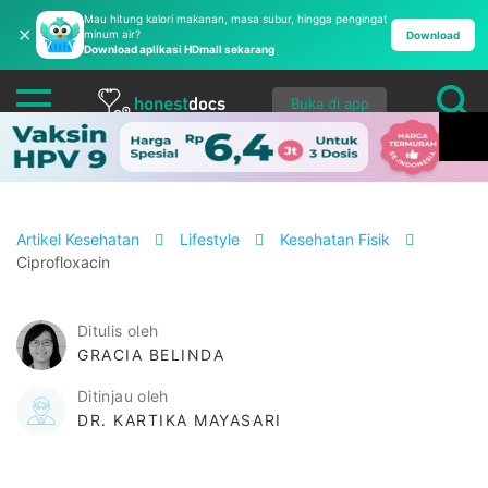
Mau hitung kalori makanan, masa subur, hingga pengingat
✕
minum air?
Download
Download aplikasi HDmall sekarang
Buka di app
Artikel Kesehatan
Lifestyle
Kesehatan Fisik
Ciprofloxacin
Ditulis oleh
GRACIA BELINDA
Ditinjau oleh
DR. KARTIKA MAYASARI