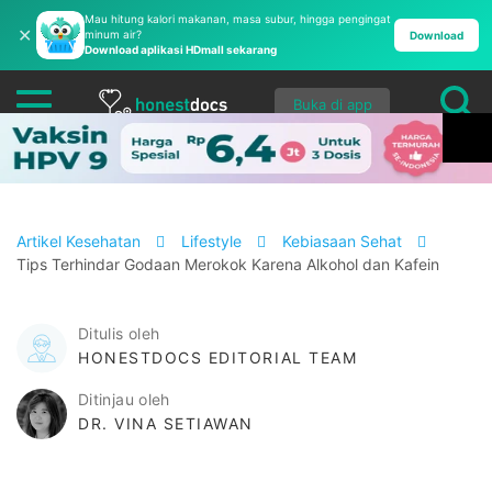
Mau hitung kalori makanan, masa subur, hingga pengingat
✕
minum air?
Download
Download aplikasi HDmall sekarang
Buka di app
Artikel Kesehatan
Lifestyle
Kebiasaan Sehat
Tips Terhindar Godaan Merokok Karena Alkohol dan Kafein
Ditulis oleh
HONESTDOCS EDITORIAL TEAM
Ditinjau oleh
DR. VINA SETIAWAN