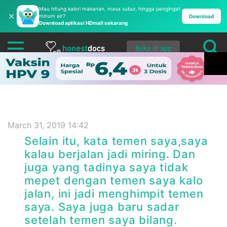
Mau hitung kalori makanan, masa subur, hingga pengingat
✕
minum air?
Download
Download aplikasi HDmall sekarang
Buka di app
March 31, 2019 14:42
Selain itu, kata temen saya,saya
kalau berjalan jadi miring. Dan
juga yang tadinya saya tidak
mepet dengan temen saya kalo
jalan, ini jadi menghimpit temen
saya. Saya juga baru sadar
setelah temen saya bilang.