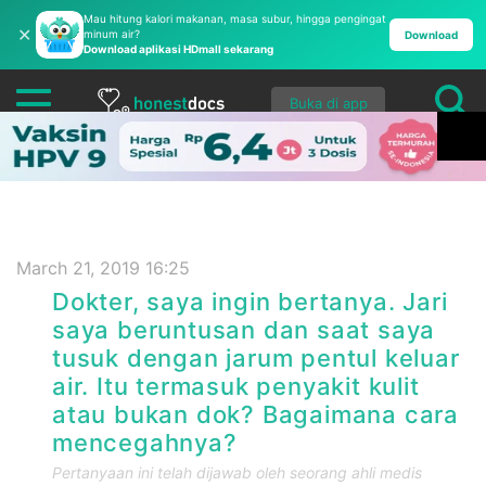
Mau hitung kalori makanan, masa subur, hingga pengingat
✕
minum air?
Download
Download aplikasi HDmall sekarang
Buka di app
March 21, 2019 16:25
Dokter, saya ingin bertanya. Jari
saya beruntusan dan saat saya
tusuk dengan jarum pentul keluar
air. Itu termasuk penyakit kulit
atau bukan dok? Bagaimana cara
mencegahnya?
Pertanyaan ini telah dijawab oleh seorang ahli medis