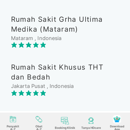
Rumah Sakit Grha Ultima
Medika (Mataram)
Mataram , Indonesia
Rumah Sakit Khusus THT
dan Bedah
Jakarta Pusat , Indonesia
Penyakit
Obat
Download
Booking Klinik
Tanya HDcare
A-Z
A-Z
App