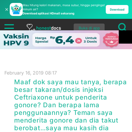
Mau hitung kalori makanan, masa subur, hingga pengingat
✕
minum air?
Download
Download aplikasi HDmall sekarang
Buka di app
February 16, 2019 08:17
Maaf dok saya mau tanya, berapa
besar takaran/dosis injeksi
Ceftriaxone untuk penderita
gonore? Dan berapa lama
penggunaannya? Teman saya
menderita gonore dan dia takut
berobat…saya mau kasih dia