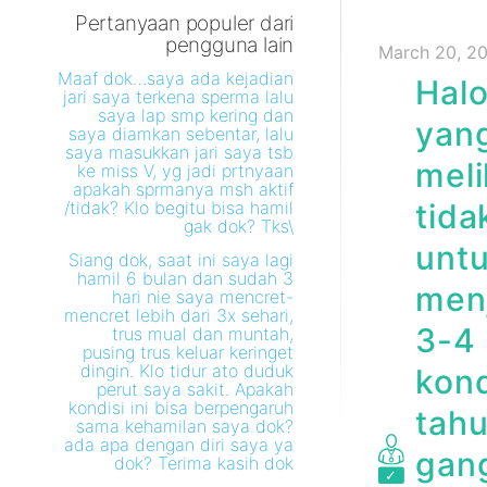
Pertanyaan populer dari
pengguna lain
March 20, 20
Maaf dok…saya ada kejadian
Hal
jari saya terkena sperma lalu
saya lap smp kering dan
yang
saya diamkan sebentar, lalu
saya masukkan jari saya tsb
mel
ke miss V, yg jadi prtnyaan
apakah sprmanya msh aktif
/tidak? Klo begitu bisa hamil
tida
gak dok? Tks\
untu
Siang dok, saat ini saya lagi
hamil 6 bulan dan sudah 3
menj
hari nie saya mencret-
mencret lebih dari 3x sehari,
3-4 
trus mual dan muntah,
pusing trus keluar keringet
dingin. Klo tidur ato duduk
kond
perut saya sakit. Apakah
kondisi ini bisa berpengaruh
tahu
sama kehamilan saya dok?
ada apa dengan diri saya ya
gang
dok? Terima kasih dok