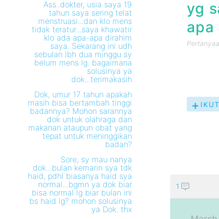
Ass..dokter, usia saya 19
yg 
tahun saya sering telat
menstruasi...dan klo mens
apa 
tidak teratur...saya khawatir
klo ada apa-apa dirahim
Pertanyaan
saya. Sekarang ini udh
sebulan lbh dua minggu sy
belum mens lg. bagaimana
solusinya ya
dok...terimakasih
Dok, umur 17 tahun apakah
masih bisa bertambah tinggi
IKUT
badannya? Mohon sarannya
PER
dok untuk olahraga dan
INI
makanan ataupun obat yang
tepat untuk meninggikan
badan?
Sore, sy mau nanya
dok...bulan kemarin sya tdk
haid, pdhl biasanya haid sya
normal...bgmn ya dok biar
1
bisa normal lg biar bulan ini
bs haid lg? mohon solusinya
ya Dok. thx
March 