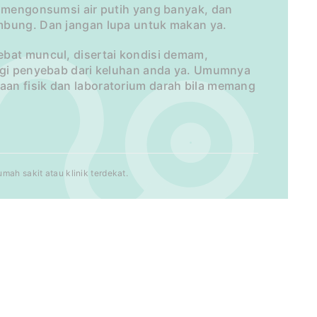
, mengonsumsi air putih yang banyak, dan
ambung. Dan jangan lupa untuk makan ya.
ebat muncul, disertai kondisi demam,
lagi penyebab dari keluhan anda ya. Umumnya
an fisik dan laboratorium darah bila memang
ah sakit atau klinik terdekat.