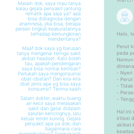
Malam dok, saya mau tanya
kalau gejala penyakit jantung
rematik apa saja ya? apa
bisa didiagnosa dengan
anamnesa, jika bisa, berapa
persen tingkat keakuratannya
terhadap kemungkinan
Halo, t
menderitanya?
Perut 
Maaf dok saya yg barusan
pada p
tanya mengenai telinga sakit
akibat headset. Kalo boleh
Namun,
tau, apakah pendengaran
dimana 
saya bisa normal kembali?
- Nyeri
Perlukah saya mengonsumsi
obat-obatan? Dan kira-kira
- Perut
obat jenis apa yg bisa saya
- Tida
konsumsi? Terima kasih
- Pera
Salam dokter, waktu buang
- Teng
air kecil saya merasakan
sakit dan gatal didalam
Hal in
saluran kencingnya, lalu
iritasi
keluar lendir kuning. Gejala
penyakit apa ya dok, dan
akibat
bagaimana cara
keadaa
mengobatinya? Terimakasih