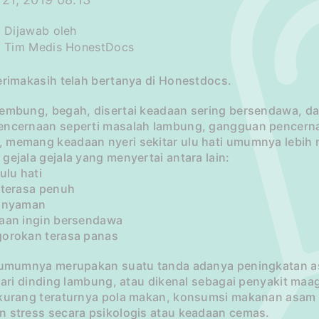
Dijawab oleh
Tim Medis HonestDocs
erimakasih telah bertanya di Honestdocs.
kembung, begah, disertai keadaan sering bersendawa, d
encernaan seperti masalah lambung, gangguan pencern
 memang keadaan nyeri sekitar ulu hati umumnya lebih
gejala gejala yang menyertai antara lain:
 ulu hati
 terasa penuh
k nyaman
saan ingin bersendawa
gorokan terasa panas
i umumnya merupakan suatu tanda adanya peningkatan
 dari dinding lambung, atau dikenal sebagai penyakit maa
 kurang teraturnya pola makan, konsumsi makanan asam 
n stress secara psikologis atau keadaan cemas.