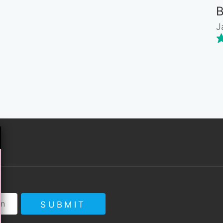
J
SUBMIT