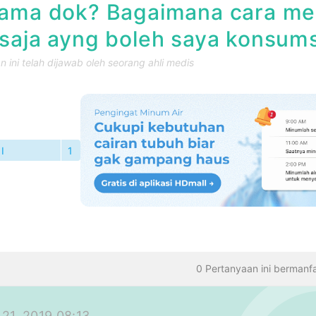
sama dok? Bagaimana cara me
saja ayng boleh saya konsumsi
 ini telah dijawab oleh seorang ahli medis
I
1
TANYAAN
0 Pertanyaan ini bermanf
21, 2019 08:13