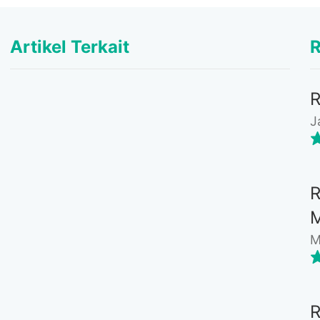
Artikel Terkait
R
J
M