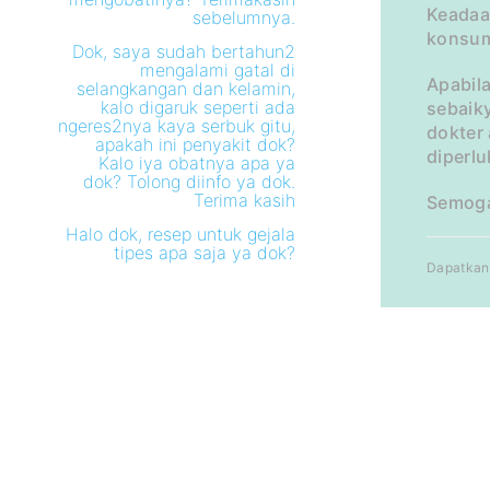
Keadaa
sebelumnya.
konsum
Dok, saya sudah bertahun2
mengalami gatal di
Apabil
selangkangan dan kelamin,
kalo digaruk seperti ada
sebaik
ngeres2nya kaya serbuk gitu,
dokter
apakah ini penyakit dok?
diperlu
Kalo iya obatnya apa ya
dok? Tolong diinfo ya dok.
Terima kasih
Semoga
Halo dok, resep untuk gejala
tipes apa saja ya dok?
Dapatkan 