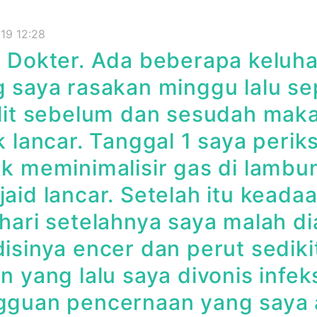
19 12:28
o Dokter. Ada beberapa kelu
 saya rasakan minggu lalu se
ilit sebelum dan sesudah mak
k lancar. Tanggal 1 saya periks
k meminimalisir gas di lamb
aid lancar. Setelah itu keada
hari setelahnya saya malah dia
isinya encer dan perut sedik
n yang lalu saya divonis infe
guan pencernaan yang saya ala