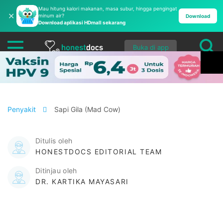
Mau hitung kalori makanan, masa subur, hingga pengingat
✕
minum air?
Download
Download aplikasi HDmall sekarang
Buka di app
Penyakit
Sapi Gila (Mad Cow)
Ditulis oleh
HONESTDOCS EDITORIAL TEAM
Ditinjau oleh
DR. KARTIKA MAYASARI