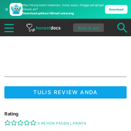
Mau hitung kalori makanan, masa subur, hingga pengingat
✕
minum air?
Download
Download aplikasi HDmall sekarang
Buka di app
Rumah Sakit Awal Bros
Tangerang
TULIS REVIEW ANDA
JADI YANG PERTAMA UNTUK MENULIS REVIEW!
Rating
0 REVIEW PASIEN LAINNYA