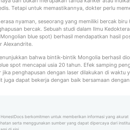
haya dan bukan merupakan tanda kanker atau indikas
dis. Tetapi untuk memastikannya, dokter perlu meme
merasa nyaman, seseorang yang memiliki bercak biru
ghapusan bercak. Sebuah studi dalam Ilmu Kedokter
Mongolian blue spot) berhasil mendapatkan hasil posi
r Alexandrite.
menunjukkan bahwa bintik-bintik Mongolia berhasil di
lue spot mencapai usia 20 tahun. Efek samping pengg
ir jika penghapusan dengan laser dilakukan di waktu y
it juga dapat bekerja dengan baik bersamaan dengan 
al HonestDocs berkomitmen untuk memberikan informasi yang akura
ehatan serta menggunakan sumber yang dapat dipercaya dari institus
ami di sini.