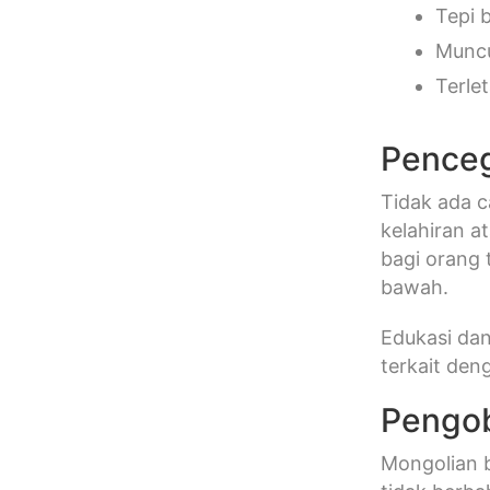
Tepi 
Muncu
Terle
Penceg
Tidak ada c
kelahiran a
bagi orang 
bawah.
Edukasi da
terkait den
Pengob
Mongolian b