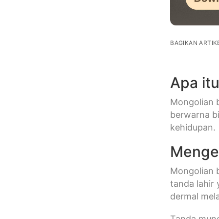
BAGIKAN ARTIKE
Apa it
Mongolian b
berwarna bi
kehidupan.
Mengen
Mongolian b
tanda lahir
dermal mela
Tanda muncu