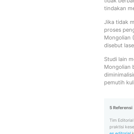
tidak berba
tindakan me
Jika tidak 
proses pen
Mongolian (
disebut lase
Studi lain 
Mongolian b
diminimalis
pemutih kul
5 Referensi
Tim Editori
praktisi kes
es editorial
k