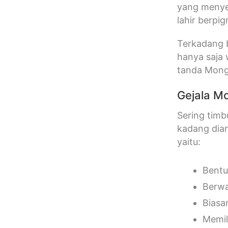
yang menyeb
lahir berpi
Terkadang b
hanya saja 
tanda Mong
Gejala Mo
Sering timb
kadang dian
yaitu:
Bentu
Berwa
Biasa
Memil