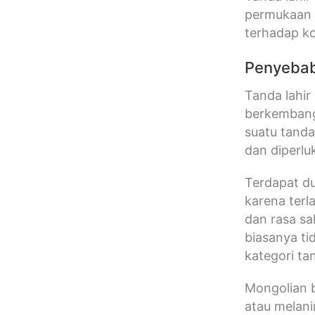
permukaan k
terhadap ko
Penyebab
Tanda lahir
berkembang 
suatu tanda
dan diperl
Terdapat du
karena terl
dan rasa sa
biasanya ti
kategori tand
Mongolian b
atau melani