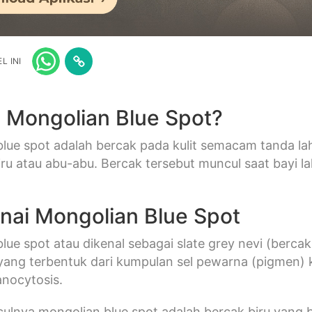
L INI
u Mongolian Blue Spot?
lue spot adalah bercak pada kulit semacam tanda la
ru atau abu-abu. Bercak tersebut muncul saat bayi 
ai Mongolian Blue Spot
lue spot atau dikenal sebagai slate grey nevi (berc
 yang terbentuk dari kumpulan sel pewarna (pigmen) ku
nocytosis.
lnya mongolian blue spot adalah bercak biru yang 