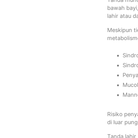
bawah bayi,
lahir atau 
Meskipun ti
metabolisme
Sindr
Sindr
Penya
Mucol
Manno
Risiko peny
di luar pun
Tanda lahir