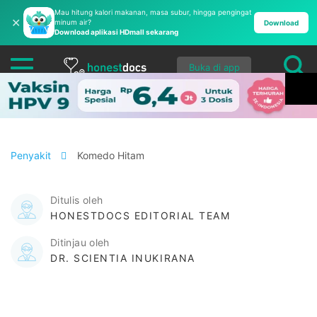
Mau hitung kalori makanan, masa subur, hingga pengingat
✕
minum air?
Download
Download aplikasi HDmall sekarang
Buka di app
Penyakit
Komedo Hitam
Ditulis oleh
HONESTDOCS EDITORIAL TEAM
Ditinjau oleh
DR. SCIENTIA INUKIRANA