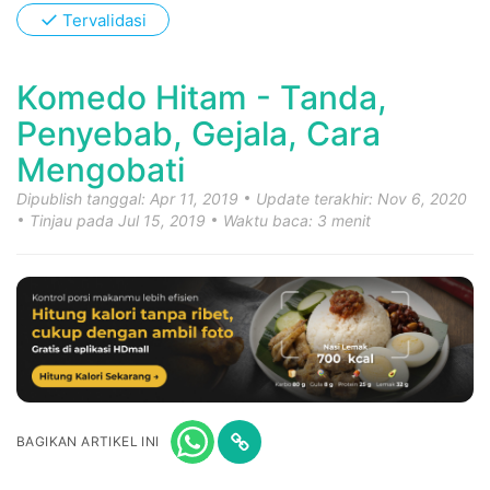
✓
Tervalidasi
Komedo Hitam - Tanda,
Penyebab, Gejala, Cara
Mengobati
Dipublish tanggal: Apr 11, 2019
Update terakhir: Nov 6, 2020
Tinjau pada Jul 15, 2019
Waktu baca: 3 menit
BAGIKAN ARTIKEL INI