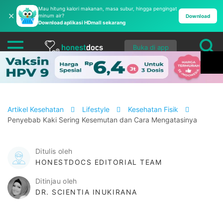
Mau hitung kalori makanan, masa subur, hingga pengingat
✕
minum air?
Download
Download aplikasi HDmall sekarang
Buka di app
Artikel Kesehatan
Lifestyle
Kesehatan Fisik
Penyebab Kaki Sering Kesemutan dan Cara Mengatasinya
Ditulis oleh
HONESTDOCS EDITORIAL TEAM
Ditinjau oleh
DR. SCIENTIA INUKIRANA