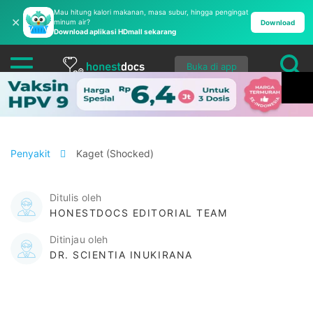
Mau hitung kalori makanan, masa subur, hingga pengingat
✕
minum air?
Download
Download aplikasi HDmall sekarang
Buka di app
Penyakit
Kaget (Shocked)
Ditulis oleh
HONESTDOCS EDITORIAL TEAM
Ditinjau oleh
DR. SCIENTIA INUKIRANA