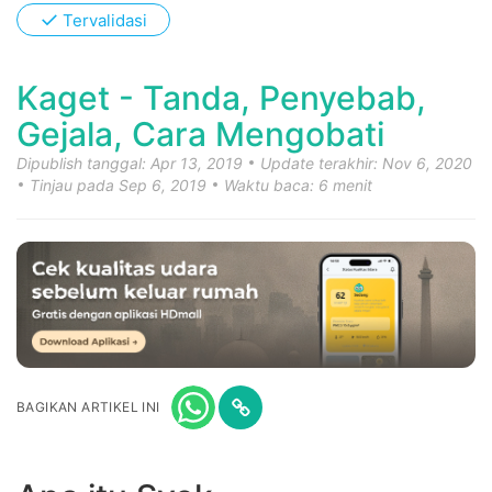
✓
Tervalidasi
Kaget - Tanda, Penyebab,
Gejala, Cara Mengobati
Dipublish tanggal: Apr 13, 2019
Update terakhir: Nov 6, 2020
Tinjau pada Sep 6, 2019
Waktu baca: 6 menit
BAGIKAN ARTIKEL INI