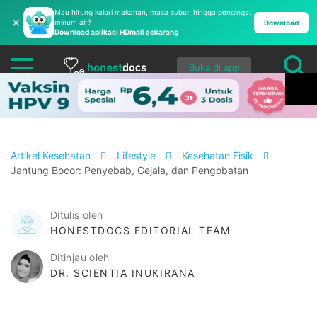
Mau hitung kalori makanan, masa subur, hingga pengingat
✕
minum air?
Download
Download aplikasi HDmall sekarang
Buka di app
Artikel Kesehatan
Lifestyle
Kesehatan Fisik
Jantung Bocor: Penyebab, Gejala, dan Pengobatan
Ditulis oleh
HONESTDOCS EDITORIAL TEAM
Ditinjau oleh
DR. SCIENTIA INUKIRANA