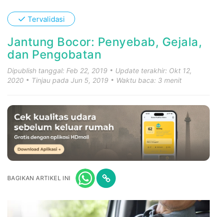
✓
Tervalidasi
Jantung Bocor: Penyebab, Gejala,
dan Pengobatan
Dipublish tanggal: Feb 22, 2019
Update terakhir: Okt 12,
2020
Tinjau pada Jun 5, 2019
Waktu baca: 3 menit
BAGIKAN ARTIKEL INI