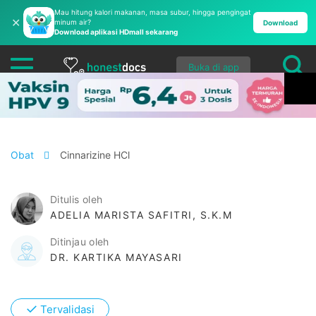
Mau hitung kalori makanan, masa subur, hingga pengingat
✕
minum air?
Download
Download aplikasi HDmall sekarang
Buka di app
Obat
Cinnarizine HCl
Ditulis oleh
ADELIA MARISTA SAFITRI, S.K.M
Ditinjau oleh
DR. KARTIKA MAYASARI
✓
Tervalidasi