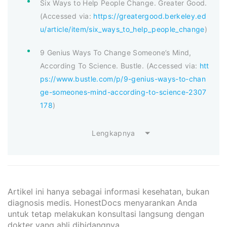
Six Ways to Help People Change. Greater Good.
(Accessed via:
https://greatergood.berkeley.ed
u/article/item/six_ways_to_help_people_change
)
9 Genius Ways To Change Someone’s Mind,
According To Science. Bustle. (Accessed via:
htt
ps://www.bustle.com/p/9-genius-ways-to-chan
ge-someones-mind-according-to-science-2307
178
)
Lengkapnya
Artikel ini hanya sebagai informasi kesehatan, bukan
diagnosis medis. HonestDocs menyarankan Anda
untuk tetap melakukan konsultasi langsung dengan
dokter yang ahli dibidangnya.