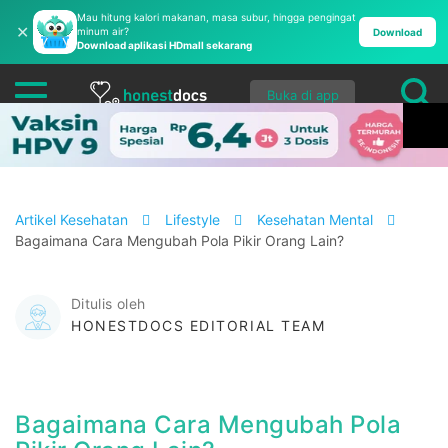
Mau hitung kalori makanan, masa subur, hingga pengingat
✕
minum air?
Download
Download aplikasi HDmall sekarang
Buka di app
Artikel Kesehatan
Lifestyle
Kesehatan Mental
Bagaimana Cara Mengubah Pola Pikir Orang Lain?
Ditulis oleh
HONESTDOCS EDITORIAL TEAM
Bagaimana Cara Mengubah Pola