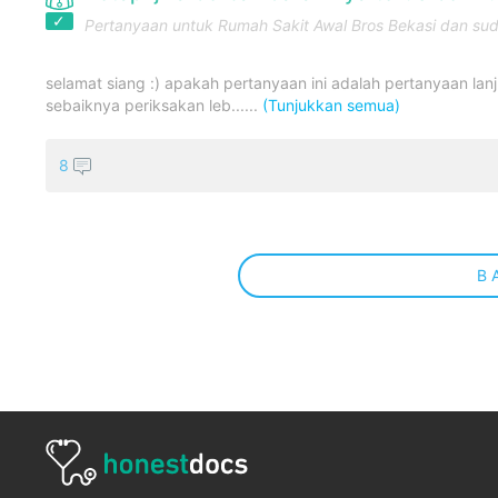
Pertanyaan untuk
Rumah Sakit Awal Bros Bekasi
dan sud
selamat siang :) apakah pertanyaan ini adalah pertanyaan lanj
sebaiknya periksakan leb......
(Tunjukkan semua)
8
B