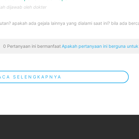
ah dijawab oleh dokter
utan? apakah ada gejala lainnya yang dialami saat ini? bila ada berc
0 Pertanyaan ini bermanfaat
Apakah pertanyaan ini berguna untu
ACA SELENGKAPNYA