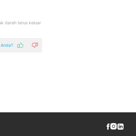
ak darah terus keluar
k Anda?