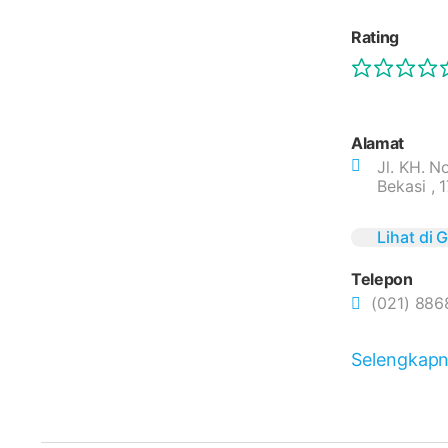
Rating
Alamat
Jl. KH. N
Bekasi , 
Lihat di
Telepon
(021) 886
Selengkap