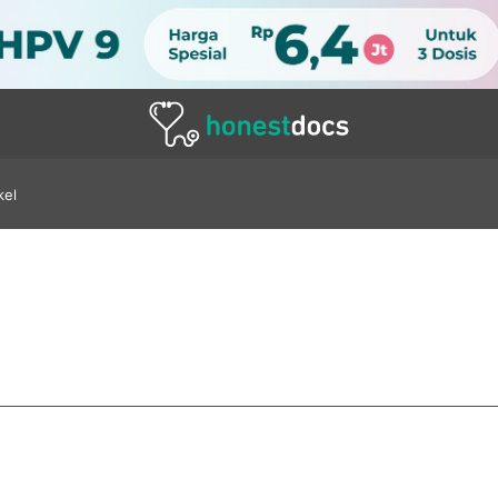
kel
 Sakit Awal Bros 