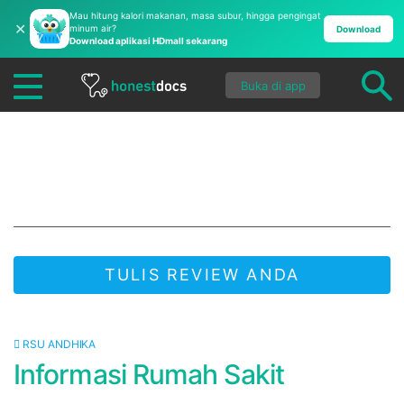
Mau hitung kalori makanan, masa subur, hingga pengingat
✕
minum air?
Download
Download aplikasi HDmall sekarang
Buka di app
RSU Andhika
TULIS REVIEW ANDA
JADI YANG PERTAMA UNTUK MENULIS REVIEW!
RSU ANDHIKA
Informasi Rumah Sakit