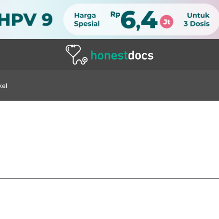
kel
utra Hospital Citra