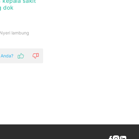
s kepala sakit
g dok
 Nyeri lambung
k Anda?