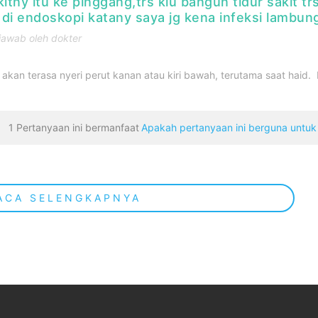
itny itu ke pinggang,trs klu bangun tidur sakit tr
sy di endoskopi katany saya jg kena infeksi lambun
jawab oleh dokter
akan terasa nyeri perut kanan atau kiri bawah, terutama saat haid.
1 Pertanyaan ini bermanfaat
Apakah pertanyaan ini berguna untu
ACA SELENGKAPNYA