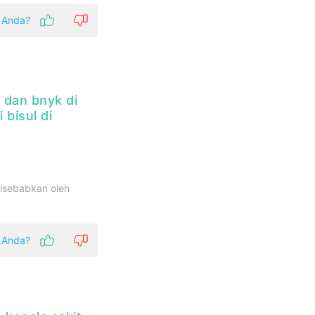
k Anda?
a dan bnyk di
 bisul di
disebabkan oleh
k Anda?