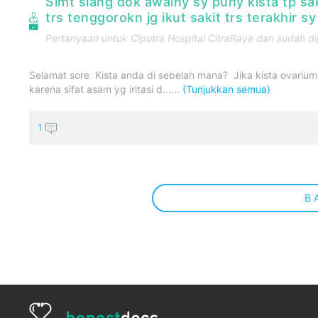
Slmt siang dok awalny sy puny kista tp sak
trs tenggorokn jg ikut sakit trs terakhir 
Pertanyaan untuk
Ciputra Hospital CitraRaya
dan sudah di
Selamat sore Kista anda di sebelah mana? Jika kista ovarium 
karena sifat asam yg iritasi d......
(Tunjukkan semua)
1
B