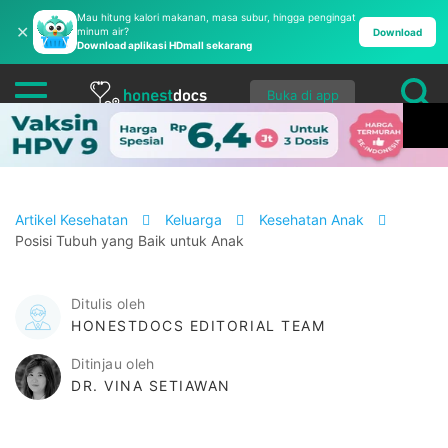
Mau hitung kalori makanan, masa subur, hingga pengingat
✕
minum air?
Download
Download aplikasi HDmall sekarang
Buka di app
Artikel Kesehatan
Keluarga
Kesehatan Anak
Posisi Tubuh yang Baik untuk Anak
Ditulis oleh
HONESTDOCS EDITORIAL TEAM
Ditinjau oleh
DR. VINA SETIAWAN