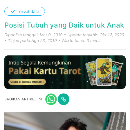
✓
Tervalidasi
Posisi Tubuh yang Baik untuk Anak
Dipublish tanggal: Mar 9, 2019
Update terakhir: Okt 12, 2020
Tinjau pada Agu 23, 2019
Waktu baca: 3 menit
BAGIKAN ARTIKEL INI