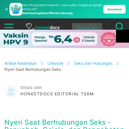
Mau hitung kalori makanan, masa subur, hingga pengingat
✕
minum air?
Download
Download aplikasi HDmall sekarang
Buka di app
Artikel Kesehatan
Lifestyle
Seks dan Hubungan
Nyeri Saat Berhubungan Seks
Ditulis oleh
HONESTDOCS EDITORIAL TEAM
Nyeri Saat Berhubungan Seks -