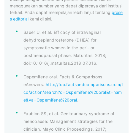
menggunakan sumber yang dapat dipercaya dari institusi
terkait. Anda dapat mempelajari lebih lanjut tentang
prose
s editorial
kami di sini.
Sauer U, et al. Efficacy of intravaginal
dehydroepiandrosterone (DHEA) for
symptomatic women in the peri- or
postmenopausal phase. Maturitas. 2018;
doi:10.1016/j.maturitas.2018.07.016.
Ospemifene oral. Facts & Comparisons
eAnswers.
http://fco.factsandcomparisons.com/l
co/action/search?q=Ospemifene%20oral&t=nam
e&va=Ospemifene%20oral
.
Faubion SS, et al. Genitourinary syndrome of
menopause: Management strategies for the
clinician. Mayo Clinic Proceedings. 2017;