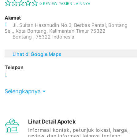
0 REVIEW PASIEN LAINNYA
Alamat
Jl. Sultan Hasanudin No.3, Berbas Pantai, Bontang
Sel., Kota Bontang, Kalimantan Timur 75322
Bontang , 75322 Indonesia
Lihat di Google Maps
Telepon
Selengkapnya
Lihat Detail Apotek
Informasi kontak, petunjuk lokasi, harga,
review, dan informasi lainnya tentang