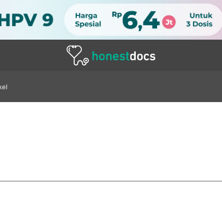
kel
airan Apotek (Bat