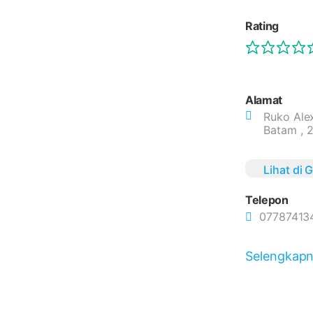
Rating
Alamat
Ruko Alex
Batam , 
Lihat di
Telepon
07787413
Selengkap