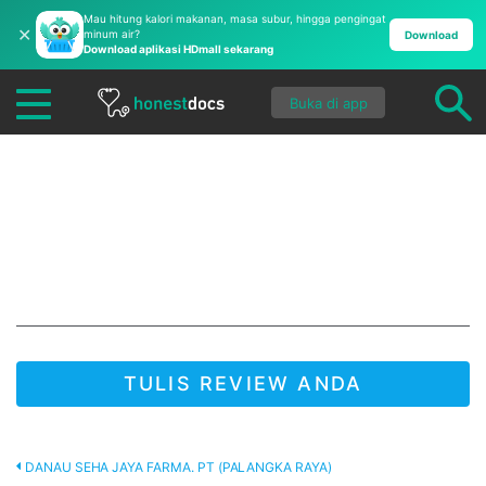
Mau hitung kalori makanan, masa subur, hingga pengingat
✕
minum air?
Download
Download aplikasi HDmall sekarang
Buka di app
Danau Seha Jaya
Farma. PT (Palangka
Raya)
TULIS REVIEW ANDA
JADI YANG PERTAMA UNTUK MENULIS REVIEW!
DANAU SEHA JAYA FARMA. PT (PALANGKA RAYA)