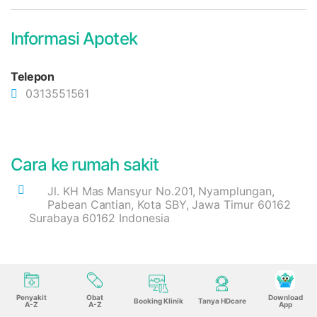
Informasi Apotek
Telepon
0313551561
Cara ke rumah sakit
Jl. KH Mas Mansyur No.201, Nyamplungan,
Pabean Cantian, Kota SBY, Jawa Timur 60162
Surabaya 60162 Indonesia
Penyakit
Obat
Download
Booking Klinik
Tanya HDcare
A-Z
A-Z
App