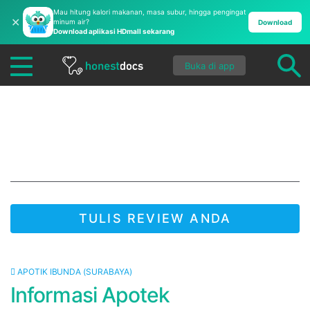
Mau hitung kalori makanan, masa subur, hingga pengingat
✕
minum air?
Download
Download aplikasi HDmall sekarang
Buka di app
Apotik Ibunda
(Surabaya)
TULIS REVIEW ANDA
JADI YANG PERTAMA UNTUK MENULIS REVIEW!
APOTIK IBUNDA (SURABAYA)
Informasi Apotek