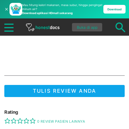
Mau hitung kalori makanan, masa subur, hingga pengingat
✕
minum air?
Download
Download aplikasi HDmall sekarang
Buka di app
Apotek Petra
(Tomohon)
TULIS REVIEW ANDA
JADI YANG PERTAMA UNTUK MENULIS REVIEW!
Rating
0 REVIEW PASIEN LAINNYA