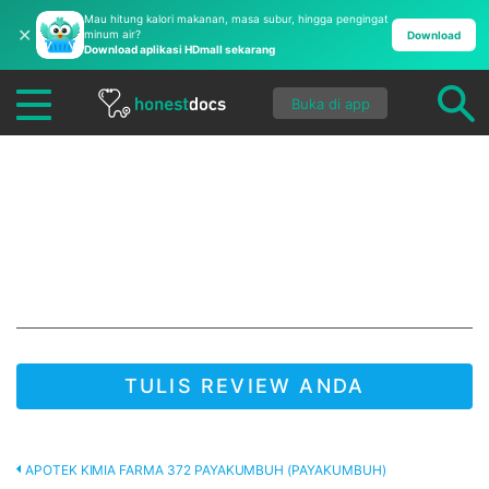
Mau hitung kalori makanan, masa subur, hingga pengingat
✕
minum air?
Download
Download aplikasi HDmall sekarang
Buka di app
Apotek Kimia Farma
372 Payakumbuh
(Payakumbuh)
TULIS REVIEW ANDA
JADI YANG PERTAMA UNTUK MENULIS REVIEW!
APOTEK KIMIA FARMA 372 PAYAKUMBUH (PAYAKUMBUH)