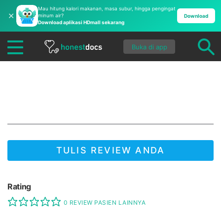
Mau hitung kalori makanan, masa subur, hingga pengingat
✕
minum air?
Download
Download aplikasi HDmall sekarang
Buka di app
Apotek Elok (Cirebon)
TULIS REVIEW ANDA
JADI YANG PERTAMA UNTUK MENULIS REVIEW!
Rating
0 REVIEW PASIEN LAINNYA